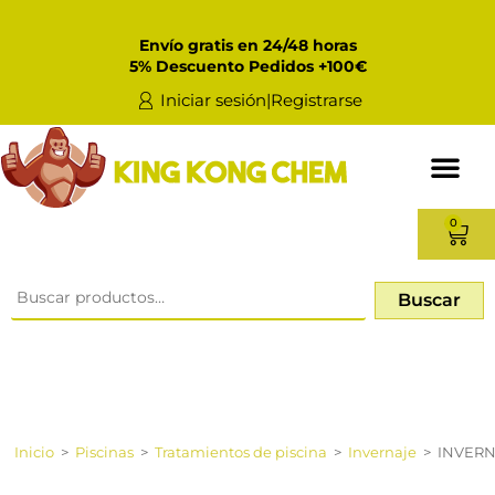
Envío gratis en 24/48 horas
5% Descuento Pedidos +100€
Iniciar sesión|Registrarse
0
Buscar
Inicio
>
Piscinas
>
Tratamientos de piscina
>
Invernaje
>
INVERNA