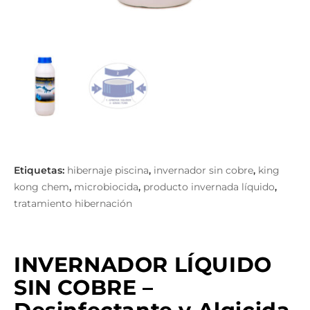
hibernaje piscina
invernador sin cobre
king
,
,
kong chem
microbiocida
producto invernada líquido
,
,
,
tratamiento hibernación
INVERNADOR LÍQUIDO
SIN COBRE –