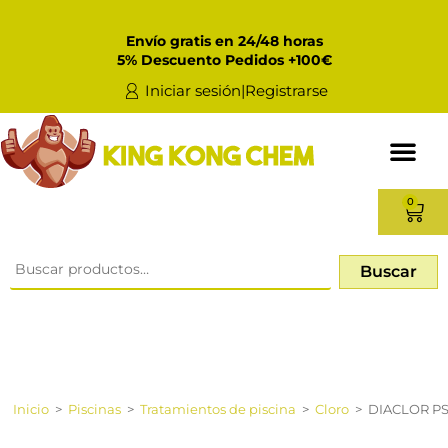
Envío gratis en 24/48 horas
5% Descuento Pedidos +100€
Iniciar sesión|Registrarse
0
Buscar
Inicio
>
Piscinas
>
Tratamientos de piscina
>
Cloro
>
DIACLOR PS 1