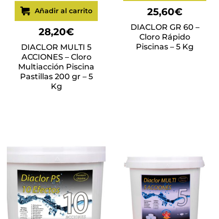
Valorado
25,60
€
Añadir al carrito
con
5.00
de
DIACLOR GR 60 –
5
28,20
€
Cloro Rápido
Piscinas – 5 Kg
DIACLOR MULTI 5
ACCIONES – Cloro
Multiacción Piscina
Pastillas 200 gr – 5
Kg