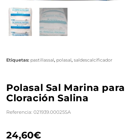
pastillassal
polasal
saldescalcificador
,
,
Polasal Sal Marina para
Cloración Salina
Referencia: 021939.00025SA
24,60
€