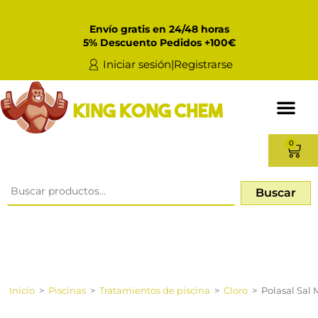
Envío gratis en 24/48 horas
5% Descuento Pedidos +100€
Iniciar sesión|Registrarse
0
Buscar
Inicio
>
Piscinas
>
Tratamientos de piscina
>
Cloro
>
Polasal Sal 