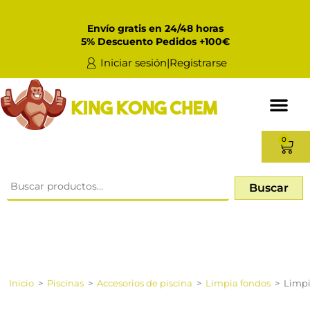
Envío gratis en 24/48 horas
5% Descuento Pedidos +100€
Iniciar sesión|Registrarse
0
Buscar
Inicio
>
Piscinas
>
Accesorios de piscina
>
Limpia fondos
>
Limpi