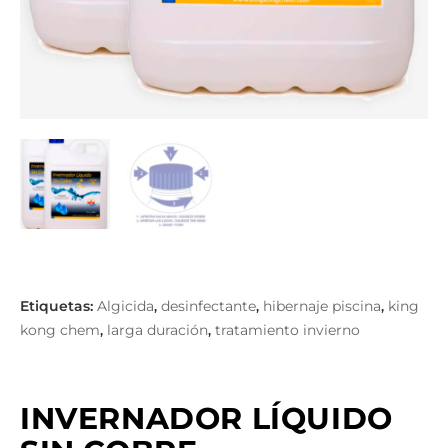
Algicida
desinfectante
hibernaje piscina
king
,
,
,
kong chem
larga duración
tratamiento invierno
,
,
INVERNADOR LÍQUIDO