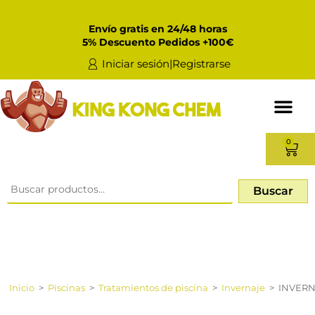
Envío gratis en 24/48 horas
5% Descuento Pedidos +100€
Iniciar sesión|Registrarse
0
Buscar
Inicio
>
Piscinas
>
Tratamientos de piscina
>
Invernaje
>
INVERNA