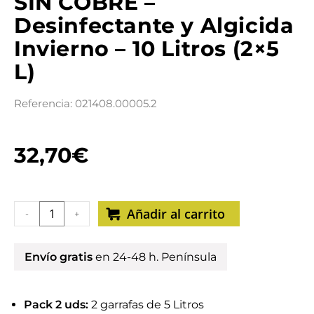
SIN COBRE –
Desinfectante y Algicida
Invierno – 10 Litros (2×5
L)
Referencia: 021408.00005.2
32,70
€
Añadir al carrito
-
+
Envío gratis
en 24-48 h. Península
Pack 2 uds:
2 garrafas de 5 Litros