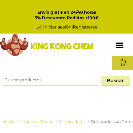
Envío gratis en 24/48 horas
5% Descuento Pedidos +100€
Iniciar sesión|Registrarse
0
Buscar
Inicio
>
Limpieza Piscina
>
Dosificadores
>
Dosificador con Ter