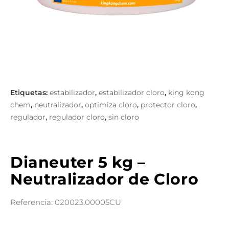
estabilizador
estabilizador cloro
king kong
,
,
chem
neutralizador
optimiza cloro
protector cloro
,
,
,
,
regulador
regulador cloro
sin cloro
,
,
Dianeuter 5 kg –
Neutralizador de Cloro
Referencia: 020023.00005CU