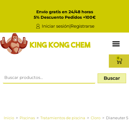
Envío gratis en 24/48 horas
5% Descuento Pedidos +100€
Iniciar sesión|Registrarse
0
Buscar
Inicio
>
Piscinas
>
Tratamientos de piscina
>
Cloro
>
Dianeuter 5 