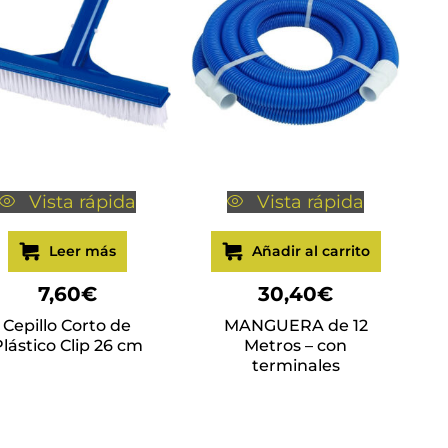
Vista rápida
Vista rápida
Leer más
Añadir al carrito
7,60
€
30,40
€
Cepillo Corto de
MANGUERA de 12
lástico Clip 26 cm
Metros – con
terminales