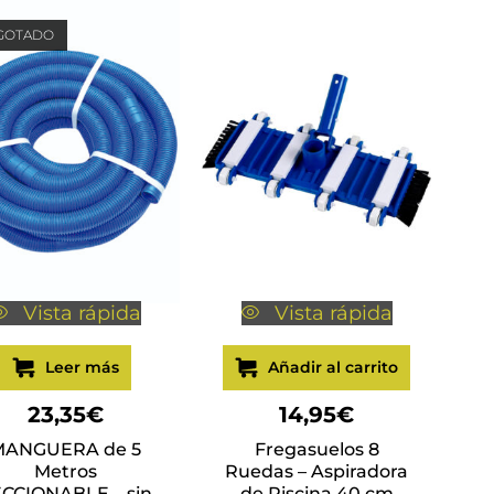
GOTADO
Vista rápida
Vista rápida
Leer más
Añadir al carrito
23,35
€
14,95
€
MANGUERA de 5
Fregasuelos 8
Metros
Ruedas – Aspiradora
CCIONABLE – sin
de Piscina 40 cm