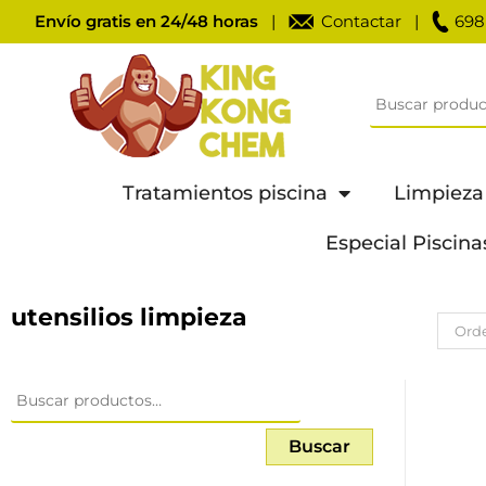
Envío gratis en 24/48 horas
|
Contactar
|
698
Tratamientos piscina
Limpieza
Especial Piscina
utensilios limpieza
Orde
Buscar