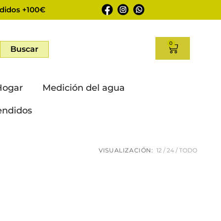
didos +100€
0
Buscar
Hogar
Medición del agua
endidos
VISUALIZACIÓN:
12
24
TODO