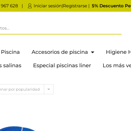
 967 628
|
Iniciar sesión|Registrarse
|
5% Descuento Pe
 Piscina
Accesorios de piscina
Higiene 
s salinas
Especial piscinas liner
Los más v
nar por popularidad