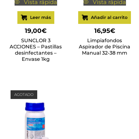
Vista rápida
Vista rápida
Leer más
Añadir al carrito
19,00
€
16,95
€
SUNCLOR 3
Limpiafondos
ACCIONES – Pastillas
Aspirador de Piscina
desinfectantes –
Manual 32-38 mm
Envase 1kg
AGOTADO