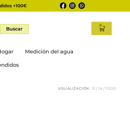
didos +100€
0
Buscar
Hogar
Medición del agua
endidos
VISUALIZACIÓN:
12
24
TODO