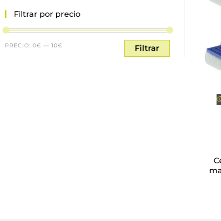
Filtrar por precio
PRECIO:
0€
—
10€
Filtrar
C
ma