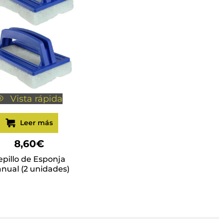
Vista rápida
Leer más
8,60
€
epillo de Esponja
nual (2 unidades)