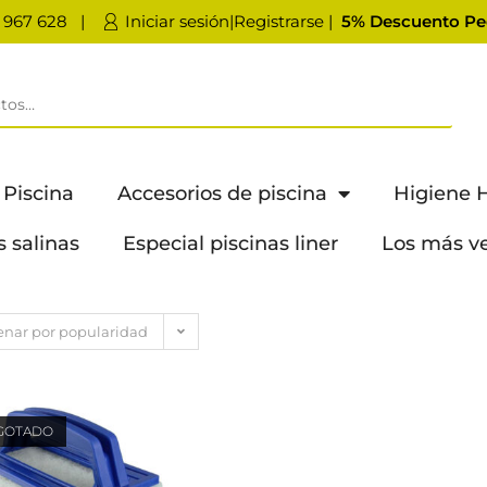
 967 628
|
Iniciar sesión|Registrarse
|
5% Descuento Pe
 Piscina
Accesorios de piscina
Higiene 
s salinas
Especial piscinas liner
Los más v
nar por popularidad
GOTADO