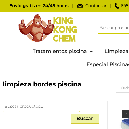
Envío gratis en 24/48 horas
|
Contactar
|
698
Tratamientos piscina
Limpieza
Especial Piscina
limpieza bordes piscina
Orde
A
Buscar