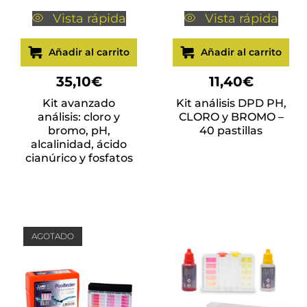
Vista rápida
Vista rápida
Añadir al carrito
Añadir al carrito
35,10
€
11,40
€
Kit avanzado
Kit análisis DPD PH,
análisis: cloro y
CLORO y BROMO –
bromo, pH,
40 pastillas
alcalinidad, ácido
cianúrico y fosfatos
AGOTADO