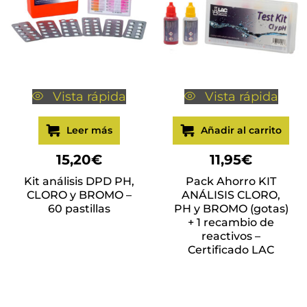
Vista rápida
Vista rápida
Leer más
Añadir al carrito
15,20
€
11,95
€
Kit análisis DPD PH,
Pack Ahorro KIT
CLORO y BROMO –
ANÁLISIS CLORO,
60 pastillas
PH y BROMO (gotas)
+ 1 recambio de
reactivos –
Certificado LAC